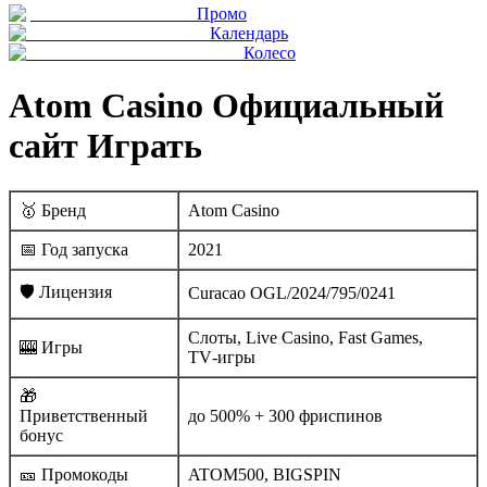
Промо
Календарь
Колесо
Atom Сasino Официальный
сайт Играть
🥇 Бренд
Atom Casino
📅 Год запуска
2021
🛡️ Лицензия
Curacao OGL/2024/795/0241
Слоты, Live Casino, Fast Games,
🎰 Игры
TV‑игры
🎁
Приветственный
до 500% + 300 фриспинов
бонус
🎫 Промокоды
ATOM500, BIGSPIN