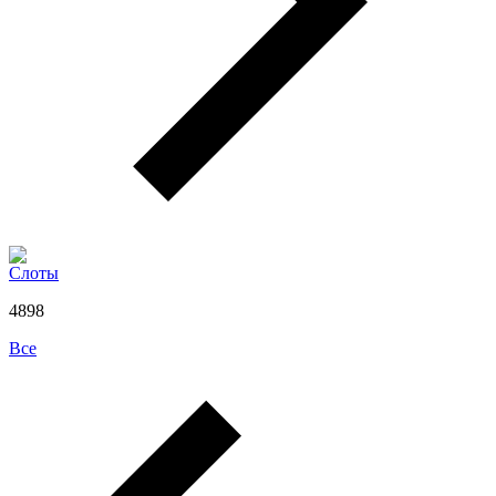
Слоты
4898
Все