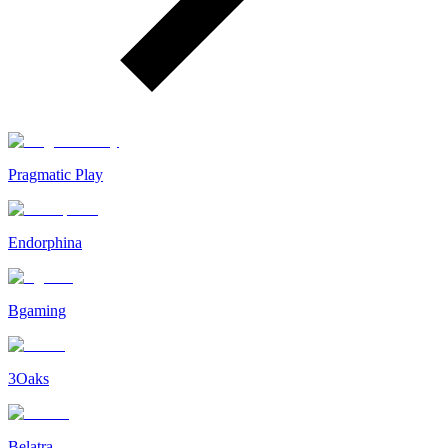
Pragmatic Play
Endorphina
Bgaming
3Oaks
Belatra