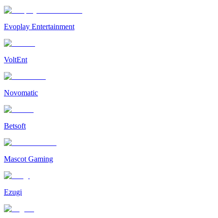
Evoplay Entertainment
VoltEnt
Novomatic
Betsoft
Mascot Gaming
Ezugi