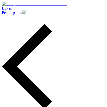
Войти
Регистрация