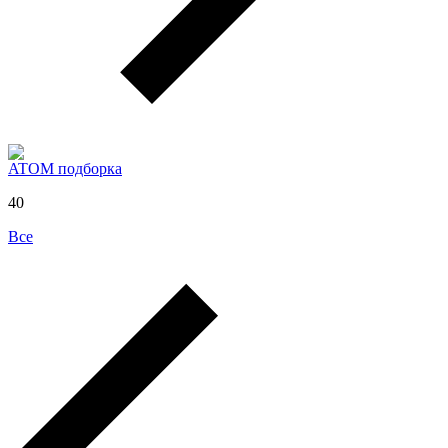
ATOM подборка
40
Все