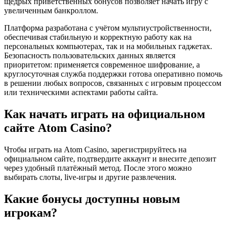
щедрых приветственных бонусов позволяет начать игру с
увеличенным банкроллом.
Платформа разработана с учётом мультиустройственности,
обеспечивая стабильную и корректную работу как на
персональных компьютерах, так и на мобильных гаджетах.
Безопасность пользовательских данных является
приоритетом: применяется современное шифрование, а
круглосуточная служба поддержки готова оперативно помочь
в решении любых вопросов, связанных с игровым процессом
или техническими аспектами работы сайта.
Как начать играть на официальном
сайте Atom Casino?
Чтобы играть на Atom Casino, зарегистрируйтесь на
официальном сайте, подтвердите аккаунт и внесите депозит
через удобный платёжный метод. После этого можно
выбирать слоты, live‑игры и другие развлечения.
Какие бонусы доступны новым
игрокам?