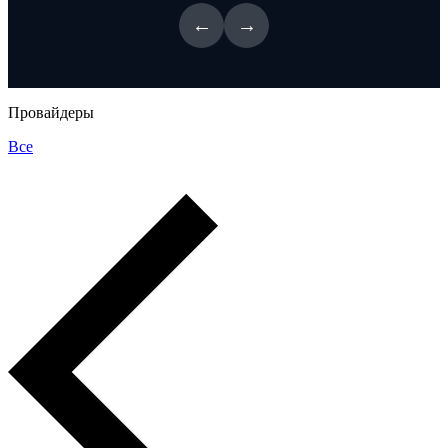
←
→
Провайдеры
Все