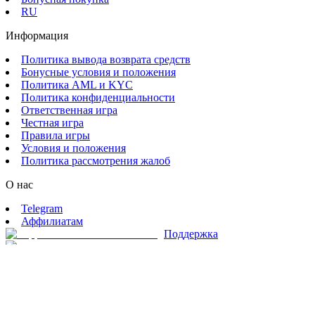
RU
Информация
Политика вывода возврата средств
Бонусные условия и положения
Политика AML и KYC
Политика конфиденциальности
Ответственная игра
Честная игра
Правила игры
Условия и положения
Политика рассмотрения жалоб
О нас
Telegram
Аффилиатам
Поддержка
© Atom. Все права защищены.
Меню
Поиск