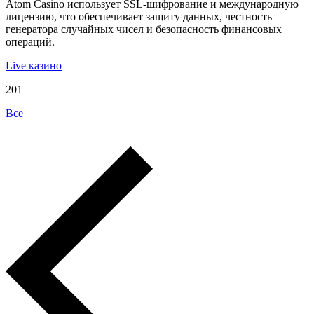
Atom Casino использует SSL‑шифрование и международную
лицензию, что обеспечивает защиту данных, честность
генератора случайных чисел и безопасность финансовых
операций.
Live казино
201
Все