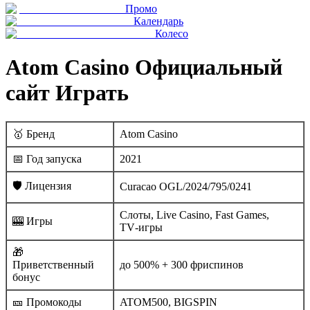
Промо
Календарь
Колесо
Atom Сasino Официальный
сайт Играть
🥇 Бренд
Atom Casino
📅 Год запуска
2021
🛡️ Лицензия
Curacao OGL/2024/795/0241
Слоты, Live Casino, Fast Games,
🎰 Игры
TV‑игры
🎁
Приветственный
до 500% + 300 фриспинов
бонус
🎫 Промокоды
ATOM500, BIGSPIN