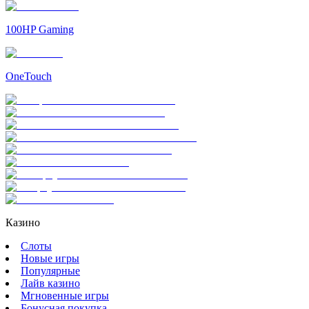
100HP Gaming
OneTouch
Казино
Слоты
Новые игры
Популярные
Лайв казино
Мгновенные игры
Бонусная покупка