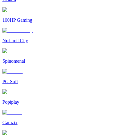
100HP Gaming
NoLimit City
Spinomenal
PG Soft
Popiplay
Gamzix