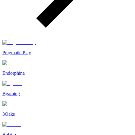
Pragmatic Play
Endorphina
Bgaming
3Oaks
Belatra