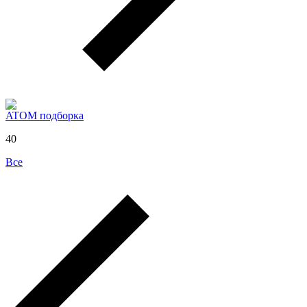
ATOM подборка
40
Все