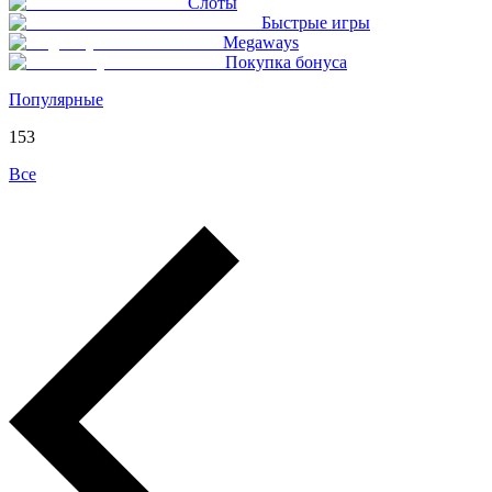
Слоты
Быстрые игры
Megaways
Покупка бонуса
Популярные
153
Все