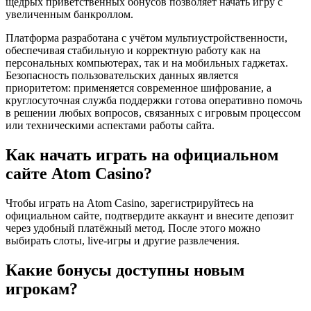
щедрых приветственных бонусов позволяет начать игру с
увеличенным банкроллом.
Платформа разработана с учётом мультиустройственности,
обеспечивая стабильную и корректную работу как на
персональных компьютерах, так и на мобильных гаджетах.
Безопасность пользовательских данных является
приоритетом: применяется современное шифрование, а
круглосуточная служба поддержки готова оперативно помочь
в решении любых вопросов, связанных с игровым процессом
или техническими аспектами работы сайта.
Как начать играть на официальном
сайте Atom Casino?
Чтобы играть на Atom Casino, зарегистрируйтесь на
официальном сайте, подтвердите аккаунт и внесите депозит
через удобный платёжный метод. После этого можно
выбирать слоты, live‑игры и другие развлечения.
Какие бонусы доступны новым
игрокам?