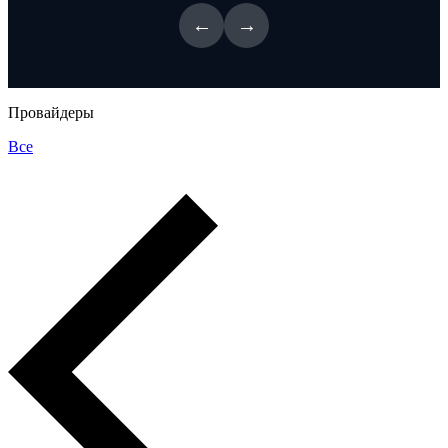
←
→
Провайдеры
Все