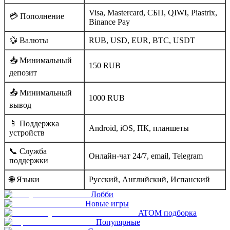
Visa, Mastercard, СБП, QIWI, Piastrix,
💳 Пополнение
Binance Pay
💱 Валюты
RUB, USD, EUR, BTC, USDT
📥 Минимальный
150 RUB
депозит
📤 Минимальный
1000 RUB
вывод
📱 Поддержка
Android, iOS, ПК, планшеты
устройств
📞 Служба
Онлайн‑чат 24/7, email, Telegram
поддержки
🌐 Языки
Русский, Английский, Испанский
Лобби
Новые игры
ATOM подборка
Популярные