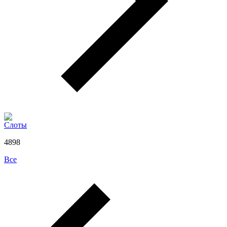
Слоты
4898
Все