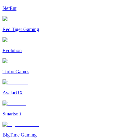
NetEnt
Red Tiger Gaming
Evolution
Turbo Games
AvatarUX
Smartsoft
BigTime Gaming