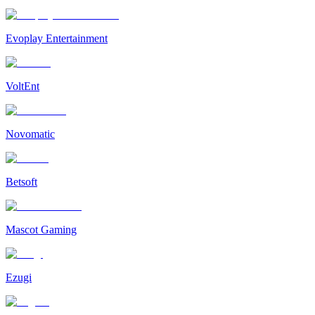
Evoplay Entertainment
VoltEnt
Novomatic
Betsoft
Mascot Gaming
Ezugi