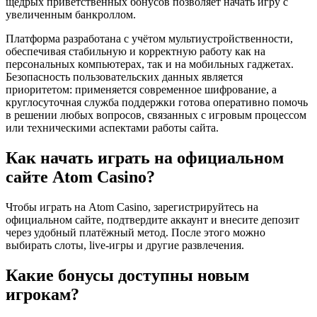
щедрых приветственных бонусов позволяет начать игру с
увеличенным банкроллом.
Платформа разработана с учётом мультиустройственности,
обеспечивая стабильную и корректную работу как на
персональных компьютерах, так и на мобильных гаджетах.
Безопасность пользовательских данных является
приоритетом: применяется современное шифрование, а
круглосуточная служба поддержки готова оперативно помочь
в решении любых вопросов, связанных с игровым процессом
или техническими аспектами работы сайта.
Как начать играть на официальном
сайте Atom Casino?
Чтобы играть на Atom Casino, зарегистрируйтесь на
официальном сайте, подтвердите аккаунт и внесите депозит
через удобный платёжный метод. После этого можно
выбирать слоты, live‑игры и другие развлечения.
Какие бонусы доступны новым
игрокам?