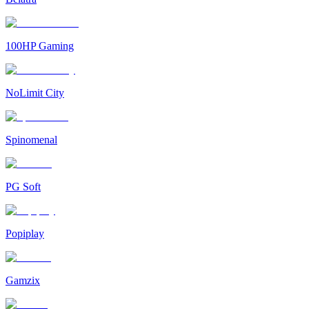
100HP Gaming
NoLimit City
Spinomenal
PG Soft
Popiplay
Gamzix