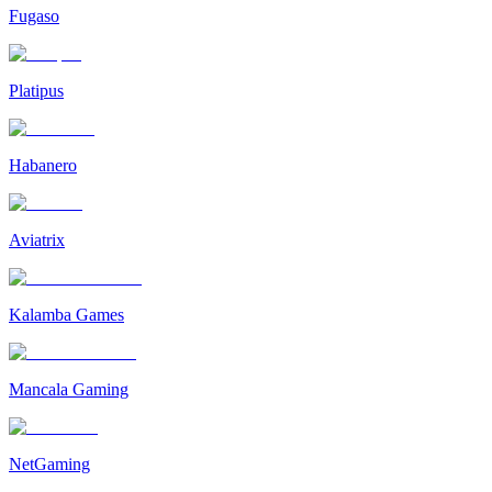
Fugaso
Platipus
Habanero
Aviatrix
Kalamba Games
Mancala Gaming
NetGaming