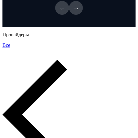
←
→
Провайдеры
Все