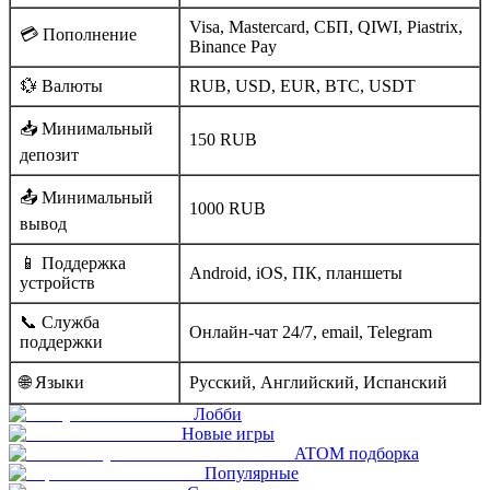
Visa, Mastercard, СБП, QIWI, Piastrix,
💳 Пополнение
Binance Pay
💱 Валюты
RUB, USD, EUR, BTC, USDT
📥 Минимальный
150 RUB
депозит
📤 Минимальный
1000 RUB
вывод
📱 Поддержка
Android, iOS, ПК, планшеты
устройств
📞 Служба
Онлайн‑чат 24/7, email, Telegram
поддержки
🌐 Языки
Русский, Английский, Испанский
Лобби
Новые игры
ATOM подборка
Популярные